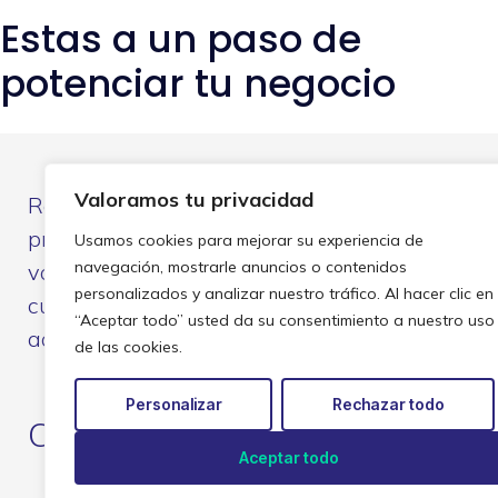
Estas a un paso de
potenciar tu negocio
Valoramos tu privacidad
Responderemos a cualquier
pregunta que puedas tener y
Usamos cookies para mejorar su experiencia de
navegación, mostrarle anuncios o contenidos
vamos a ayudarte a determinar
personalizados y analizar nuestro tráfico. Al hacer clic en
cuál de nuestros servicios se
“Aceptar todo” usted da su consentimiento a nuestro uso
adapta mejor a tus necesidades
de las cookies.
Personalizar
Rechazar todo
O llamanos: 2915 11 11
Aceptar todo